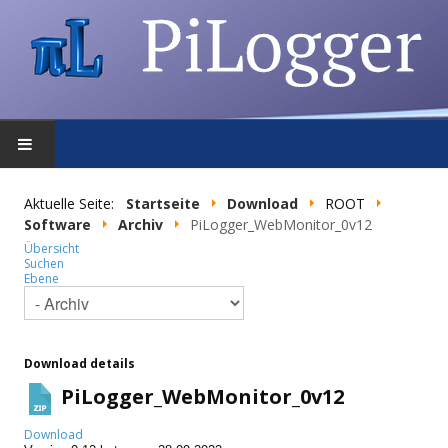
STARTSEITE
Aktuelle Seite:
Startseite
Download
ROOT
Software
Archiv
PiLogger_WebMonitor_0v12
FEATURES
Übersicht
Suchen
Ebene
DOWNLOAD
FORUM
Download details
SHOP
PiLogger_WebMonitor_0v12
Download
DATENSCHUTZ