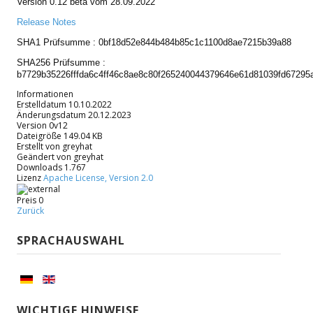
Version 0.12 beta vom 28.09.2022
Release Notes
IMPRESSUM
SHA1 Prüfsumme : 0bf18d52e844b484b85c1c1100d8ae7215b39a88
SHA256 Prüfsumme :
b7729b35226fffda6c4ff46c8ae8c80f265240044379646e61d81039fd67295
Informationen
Erstelldatum
10.10.2022
Änderungsdatum
20.12.2023
Version
0v12
Dateigröße
149.04 KB
Erstellt von
greyhat
Geändert von
greyhat
Downloads
1.767
Lizenz
Apache License, Version 2.0
Preis
0
Zurück
SPRACHAUSWAHL
WICHTIGE HINWEISE