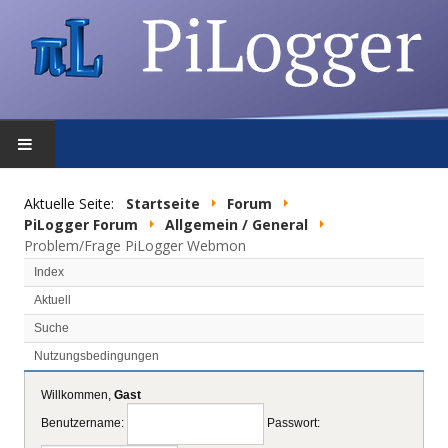
STARTSEITE
Aktuelle Seite:
Startseite
Forum
PiLogger Forum
Allgemein / General
FEATURES
Problem/Frage PiLogger Webmon
Index
DOWNLOAD
Aktuell
Suche
FORUM
Nutzungsbedingungen
SHOP
Willkommen,
Gast
Benutzername:
Passwort:
DATENSCHUTZ