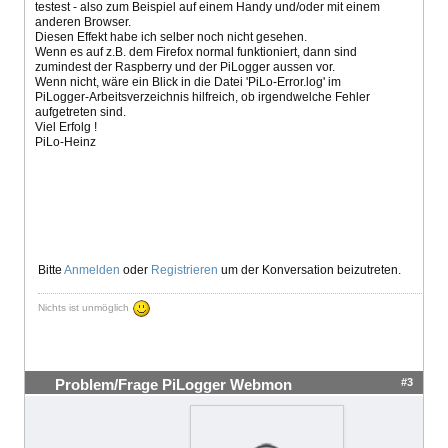
testest - also zum Beispiel auf einem Handy und/oder mit einem
anderen Browser.
Diesen Effekt habe ich selber noch nicht gesehen.
Wenn es auf z.B. dem Firefox normal funktioniert, dann sind
zumindest der Raspberry und der PiLogger aussen vor.
Wenn nicht, wäre ein Blick in die Datei 'PiLo-Error.log' im
PiLogger-Arbeitsverzeichnis hilfreich, ob irgendwelche Fehler
aufgetreten sind.
Viel Erfolg !
PiLo-Heinz
Bitte
Anmelden
oder
Registrieren
um der Konversation beizutreten.
Nichts ist unmöglich
#3
Problem/Frage PiLogger Webmon