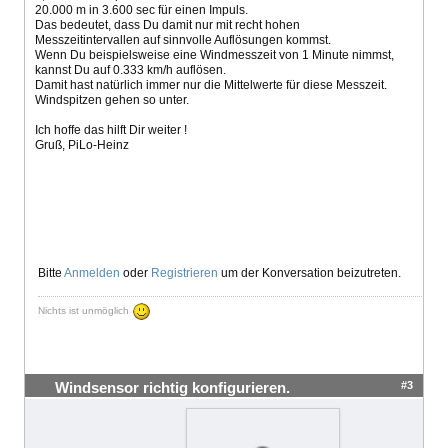
20.000 m in 3.600 sec für einen Impuls.
Das bedeutet, dass Du damit nur mit recht hohen
Messzeitintervallen auf sinnvolle Auflösungen kommst.
Wenn Du beispielsweise eine Windmesszeit von 1 Minute nimmst,
kannst Du auf 0.333 km/h auflösen.
Damit hast natürlich immer nur die Mittelwerte für diese Messzeit.
Windspitzen gehen so unter.
Ich hoffe das hilft Dir weiter !
Gruß, PiLo-Heinz
Bitte
Anmelden
oder
Registrieren
um der Konversation beizutreten.
Nichts ist unmöglich
#3
Windsensor richtig konfigurieren.