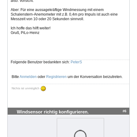
also: Vorsicht.
Aber: Für eine aussagekräftige Windmessung mit einem
Schalenstern-Anemometer mit z.B. 0,4m pro Impuls ist auch eine
Messzeit von 10 oder 20 Sekunden sinnvoll.
Ich hoffe das hilft weiter!
Gruß, PiLo-Heinz
Folgende Benutzer bedankten sich:
PeterS
Bitte
Anmelden
oder
Registrieren
um der Konversation beizutreten.
Nichts ist unmöglich
#6
Windsensor richtig konfigurieren.