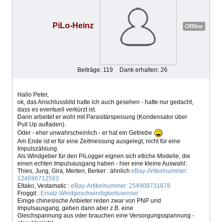
PiLo-Heinz
Offline
Beiträge: 119
Dank erhalten: 26
Hallo Peter,
ok, das Anschlussbild hatte ich auch gesehen - hatte nur gedacht,
dass es eventuell verkürzt ist.
Dann arbeitet er wohl mit Parasitärspeisung (Kondensator über
Pull Up aufladen).
Oder - eher unwahrscheinlich - er hat ein Getriebe
Am Ende ist er für eine Zeitmessung ausgelegt, nicht für eine
Impulszählung.
Als Windgeber für den PiLogger eignen sich etliche Modelle, die
einen echten Impulsausgang haben - hier eine kleine Auswahl:
Thies, Jung, Gira, Merten, Berker : ähnlich
eBay-Artikelnummer:
124696712563
Eltako, Vestamatic :
eBay-Artikelnummer: 254909731878
Froggit :
Ersatz-Windgeschwindigkeitssensor
Einige chinesische Anbieter reden zwar von PNP und
Impulsausgang, geben dann aber z.B. eine
Gleichspannung aus oder brauchen eine Versorgungsspannung -