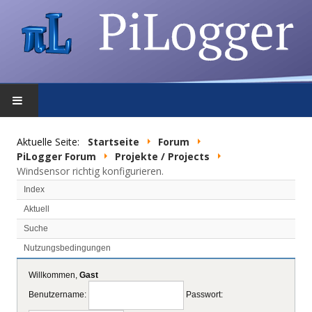
STARTSEITE
Aktuelle Seite:
Startseite
Forum
PiLogger Forum
Projekte / Projects
FEATURES
Windsensor richtig konfigurieren.
Index
DOWNLOAD
Aktuell
Suche
FORUM
Nutzungsbedingungen
SHOP
Willkommen,
Gast
Benutzername:
Passwort:
DATENSCHUTZ