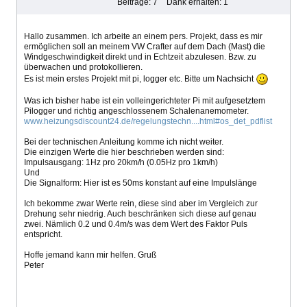
Beiträge: 7
Dank erhalten: 1
Hallo zusammen. Ich arbeite an einem pers. Projekt, dass es mir
ermöglichen soll an meinem VW Crafter auf dem Dach (Mast) die
Windgeschwindigkeit direkt und in Echtzeit abzulesen. Bzw. zu
überwachen und protokollieren.
Es ist mein erstes Projekt mit pi, logger etc. Bitte um Nachsicht
Was ich bisher habe ist ein volleingerichteter Pi mit aufgesetztem
Pilogger und richtig angeschlossenem Schalenanemometer.
www.heizungsdiscount24.de/regelungstechn....html#os_det_pdflist
Bei der technischen Anleitung komme ich nicht weiter.
Die einzigen Werte die hier beschrieben werden sind:
Impulsausgang: 1Hz pro 20km/h (0.05Hz pro 1km/h)
Und
Die Signalform: Hier ist es 50ms konstant auf eine Impulslänge
Ich bekomme zwar Werte rein, diese sind aber im Vergleich zur
Drehung sehr niedrig. Auch beschränken sich diese auf genau
zwei. Nämlich 0.2 und 0.4m/s was dem Wert des Faktor Puls
entspricht.
Hoffe jemand kann mir helfen. Gruß
Peter