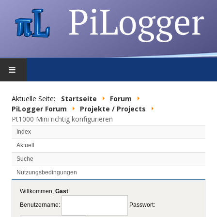
STARTSEITE
Aktuelle Seite:
Startseite
Forum
PiLogger Forum
Projekte / Projects
FEATURES
Pt1000 Mini richtig konfigurieren
Index
DOWNLOAD
Aktuell
Suche
FORUM
Nutzungsbedingungen
SHOP
Willkommen,
Gast
Benutzername:
Passwort:
DATENSCHUTZ