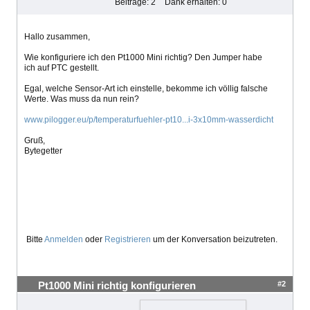
Beiträge: 2
Dank erhalten: 0
Hallo zusammen,
Wie konfiguriere ich den Pt1000 Mini richtig? Den Jumper habe
ich auf PTC gestellt.
Egal, welche Sensor-Art ich einstelle, bekomme ich völlig falsche
Werte. Was muss da nun rein?
www.pilogger.eu/p/temperaturfuehler-pt10...i-3x10mm-wasserdicht
Gruß,
Bytegetter
Bitte
Anmelden
oder
Registrieren
um der Konversation beizutreten.
#2
Pt1000 Mini richtig konfigurieren