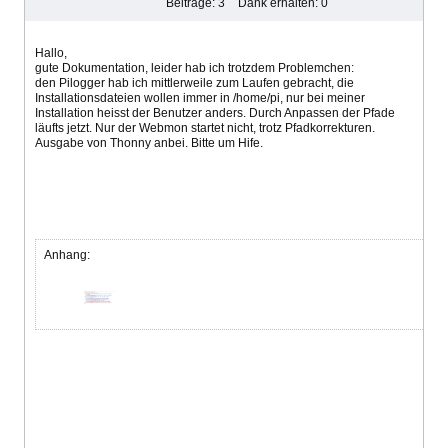
Beiträge: 3
Dank erhalten: 0
Hallo,
gute Dokumentation, leider hab ich trotzdem Problemchen:
den Pilogger hab ich mittlerweile zum Laufen gebracht, die
Installationsdateien wollen immer in /home/pi, nur bei meiner
Installation heisst der Benutzer anders. Durch Anpassen der Pfade
läufts jetzt. Nur der Webmon startet nicht, trotz Pfadkorrekturen.
Ausgabe von Thonny anbei. Bitte um Hife.
Anhang: