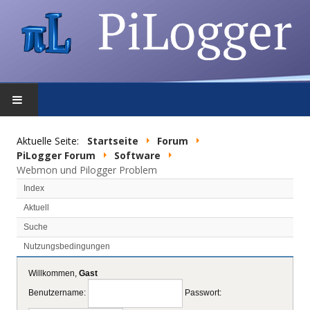
STARTSEITE
Aktuelle Seite:
Startseite
Forum
PiLogger Forum
Software
FEATURES
Webmon und Pilogger Problem
Index
DOWNLOAD
Aktuell
Suche
FORUM
Nutzungsbedingungen
SHOP
Willkommen,
Gast
Benutzername:
Passwort:
DATENSCHUTZ