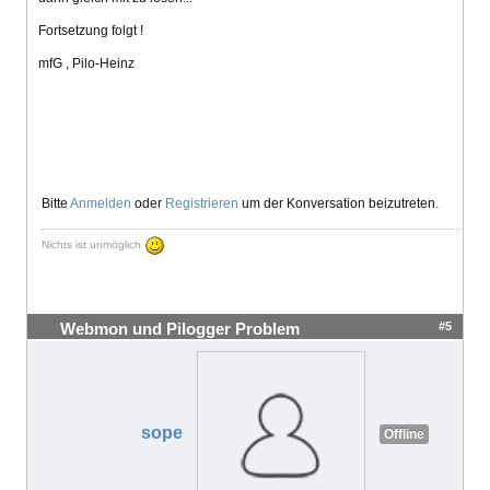
Fortsetzung folgt !
mfG , Pilo-Heinz
Bitte
Anmelden
oder
Registrieren
um der Konversation beizutreten.
Nichts ist unmöglich
#5
Webmon und Pilogger Problem
sope
Offline