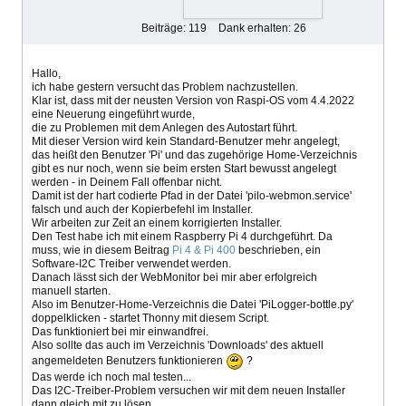
Beiträge: 119
Dank erhalten: 26
Hallo,
ich habe gestern versucht das Problem nachzustellen.
Klar ist, dass mit der neusten Version von Raspi-OS vom 4.4.2022
eine Neuerung eingeführt wurde,
die zu Problemen mit dem Anlegen des Autostart führt.
Mit dieser Version wird kein Standard-Benutzer mehr angelegt,
das heißt den Benutzer 'Pi' und das zugehörige Home-Verzeichnis
gibt es nur noch, wenn sie beim ersten Start bewusst angelegt
werden - in Deinem Fall offenbar nicht.
Damit ist der hart codierte Pfad in der Datei 'pilo-webmon.service'
falsch und auch der Kopierbefehl im Installer.
Wir arbeiten zur Zeit an einem korrigierten Installer.
Den Test habe ich mit einem Raspberry Pi 4 durchgeführt. Da
muss, wie in diesem Beitrag
Pi 4 & Pi 400
beschrieben, ein
Software-I2C Treiber verwendet werden.
Danach lässt sich der WebMonitor bei mir aber erfolgreich
manuell starten.
Also im Benutzer-Home-Verzeichnis die Datei 'PiLogger-bottle.py'
doppelklicken - startet Thonny mit diesem Script.
Das funktioniert bei mir einwandfrei.
Also sollte das auch im Verzeichnis 'Downloads' des aktuell
angemeldeten Benutzers funktionieren
?
Das werde ich noch mal testen...
Das I2C-Treiber-Problem versuchen wir mit dem neuen Installer
dann gleich mit zu lösen...