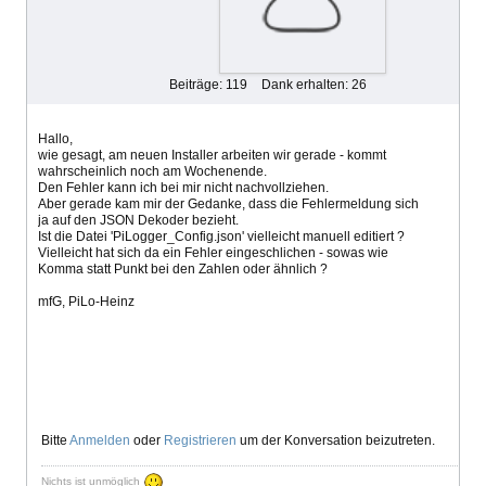
Beiträge: 119
Dank erhalten: 26
Hallo,
wie gesagt, am neuen Installer arbeiten wir gerade - kommt
wahrscheinlich noch am Wochenende.
Den Fehler kann ich bei mir nicht nachvollziehen.
Aber gerade kam mir der Gedanke, dass die Fehlermeldung sich
ja auf den JSON Dekoder bezieht.
Ist die Datei 'PiLogger_Config.json' vielleicht manuell editiert ?
Vielleicht hat sich da ein Fehler eingeschlichen - sowas wie
Komma statt Punkt bei den Zahlen oder ähnlich ?
mfG, PiLo-Heinz
Bitte
Anmelden
oder
Registrieren
um der Konversation beizutreten.
Nichts ist unmöglich