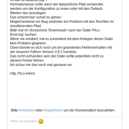
Normalerweise sollte dann der tatsächliche Pfad verwendet
werden um die Konfiguration zu lesen oder mit den Default-
Werten neu anzulegen.
Das scheint hier schief zu gehen.
Möglicherweise ein Bug und/oder ein Problem mit den Rechten im
resultierenden Pfad.
Bitte mal im Verzeichnis 'Downloads' nach der Datei 'PiLo-
Error.log' suchen.
Wenn sie existiert, hat es zumindest mit dem Anlegen dieser Datei
kein Problem gegeben.
Dann könnte es sich noch um ein geändertes Fehlerverhalten mit
der neueren Python Version 3.9.2 handeln.
Das nicht vorhanden sein der Datei sollte jedenfalls nicht zu
diesem
Fehler führen.
Ich schau mir das noch mal genauer an.
mfg, PiLo-Heinz
Bitte
Anmelden
oder
Registrieren
um der Konversation beizutreten.
Nichts ist unmöglich