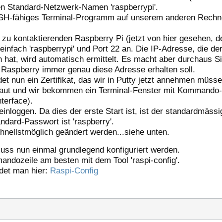
en Standard-Netzwerk-Namen 'raspberrypi'.
 SSH-fähiges Terminal-Programm auf unserem anderen Rechne
 zu kontaktierenden Raspberry Pi (jetzt von hier gesehen, d
einfach 'raspberrypi' und Port 22 an. Die IP-Adresse, die d
hat, wird automatisch ermittelt. Es macht aber durchaus S
r Raspberry immer genau diese Adresse erhalten soll.
et nun ein Zertifikat, das wir in Putty jetzt annehmen müsse
baut und wir bekommen ein Terminal-Fenster mit Kommando-
terface).
inloggen. Da dies der erste Start ist, ist der standardmässi
andard-Passwort ist 'raspberry'.
chnellstmöglich geändert werden...siehe unten.
ss nun einmal grundlegend konfiguriert werden.
ndozeile am besten mit dem Tool 'raspi-config'.
det man hier:
Raspi-Config
g