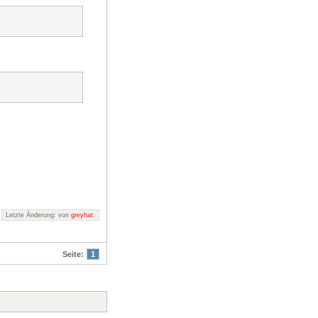
Letzte Änderung: von
greyhat
.
Seite:
1