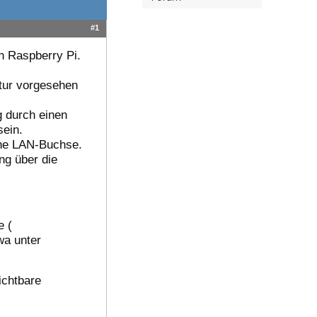
#1
n Raspberry Pi.
atur vorgesehen
 durch einen
sein.
ine LAN-Buchse.
ng über die
e (
wa unter
ichtbare