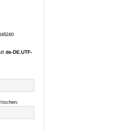
setzen
ult
de-DE.UTF-
frischen: