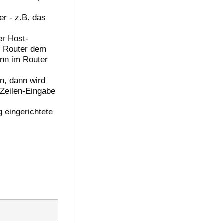
r - z.B. das
er Host-
er Router dem
inn im Router
n, dann wird
Zeilen-Eingabe
g eingerichtete