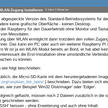
 WLAN-Zugang installieren
8 Jahre 1 Monat her
ine abgespeckte Version des Standard-Betriebssystems für de
ndere keine grafische Oberfläche - keinen Desktop.
n der Raspberry für den Dauerbetrieb ohne Monitor und Tast
n von Messdaten.
ung über WLAN ermöglicht dann trotzdem den vollen Zugang
ner. Das kann ein PC oder auch ein weiterer Raspberry Pi 
o W ist ja ein WLAN Modul bereits an Bord, er hat aber ke
interessant die Erst-Installation ohne umständliche Verbindu
 machen zu können.
 wie folgt beschrieben:
üblich, die Micro-SD-Karte mit dem heruntergeladenen Imag
org/raspbian_lite_latest
) beschrieben. Dazu bieten sich et
, wie zum Beispiel 'Win32 DiskImager' oder 'Edger'.
olgreich geflasht, müssen noch 2 Dateien zusätzlich in die s
2) geschrieben werden.
'SSH' heissen - ohne Erweiterung und auch ohne Inhalt.