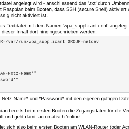
tdatei angelegt wird - anschliessend das '.txt' durch Umben
rt Raspbian beim Booten, dass SSH (secure Shell) aktiviert 
ig nicht aktiviert ist.
 als Textdatei mit dem Namen 'wpa_supplicant.conf' angelegt
 dieser Inhalt dort hineingeschrieben werden:
R=/var/run/wpa_supplicant GROUP=netdev

etz-Name* und *Password* mit den eigenen gültigen Date
an bereits beim ersten Booten die Zugangsdaten für die V
t und geht damit automatisch 'online'.
et sich also beim ersten Booten am WLAN-Router (oder Acc