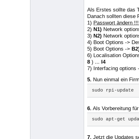
Als Erstes sollte das 
Danach sollten diese 
1)
Passwort ändern !!!
2)
N1)
Network option
3)
N2)
Network optio
4) Boot Options -> De
5) Boot Options ->
B2
6) Localisation Optio
8
) ...
I4
7) Interfacing options
5.
Nun einmal ein Firm
sudo rpi-update
6.
Als Vorbereitung für
sudo apt-get upd
7.
Jetzt die Updates s