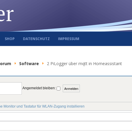
SHOP
DATENSCHUTZ
IMPRESSUM
Forum
Software
2 PiLogger über mqtt in Homeassistant
Angemeldet bleiben:
e Monitor und Tastatur für WLAN-Zugang installieren