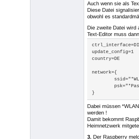
Auch wenn sie als Tex
Diese Datei signalisie
obwohl es standardmäss
Die zweite Datei wird
Text-Editor muss dann
ctrl_interface=DI
update_config=1

country=DE

network={

	ssid="*WLAN-Netz-Name*"

	psk="*Password*"

}
Dabei müssen *WLAN-N
werden !
Damit bekommt Raspbi
Heimnetzwerk mitgeteil
3.
Der Raspberry meld