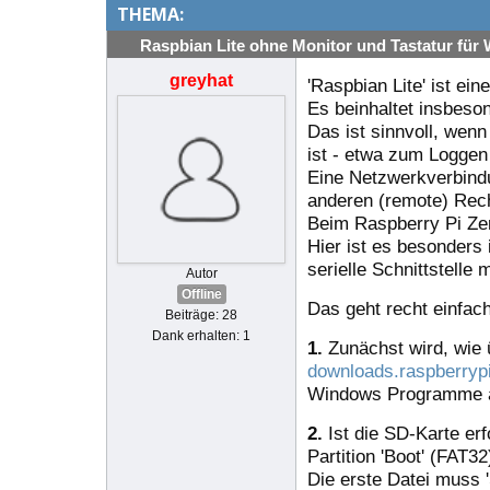
THEMA:
Raspbian Lite ohne Monitor und Tastatur für
greyhat
'Raspbian Lite' ist e
Es beinhaltet insbeso
Das ist sinnvoll, wen
ist - etwa zum Logge
Eine Netzwerkverbind
anderen (remote) Rech
Beim Raspberry Pi Zer
Hier ist es besonders 
serielle Schnittstelle
Autor
Offline
Das geht recht einfach
Beiträge: 28
Dank erhalten: 1
1.
Zunächst wird, wie 
downloads.raspberrypi.
Windows Programme an
2.
Ist die SD-Karte erf
Partition 'Boot' (FAT3
Die erste Datei muss 