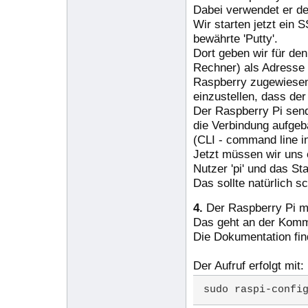
Dabei verwendet er d
Wir starten jetzt ein
bewährte 'Putty'.
Dort geben wir für den
Rechner) als Adresse 
Raspberry zugewiesen 
einzustellen, dass de
Der Raspberry Pi send
die Verbindung aufge
(CLI - command line in
Jetzt müssen wir uns e
Nutzer 'pi' und das St
Das sollte natürlich s
4.
Der Raspberry Pi mu
Das geht an der Komma
Die Dokumentation fin
Der Aufruf erfolgt mit:
sudo raspi-confi