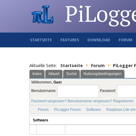
STARTSEITE
FEATURES
DOWNLOAD
FORUM
Aktuelle Seite:
Startseite
Forum
PiLogger 
Index
Aktuell
Suche
Nutzungsbedingungen
Willkommen,
Gast
Benutzername:
Passwort:
Passwort vergessen?
Benutzername vergessen?
Registrieren
Forum
PiLogger Forum
Software
Raspbian Lite ohn
Software