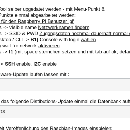
Tool selber upgedatet werden - mit Menu-Punkt 8.
Punkte einmal abgearbeitet werden:
 für den Raspberry Pi Benutzer 'pi'
s -> visible name
Netzwerknamen ändern
ns -> SSID & PWD
Zugangsdaten nochmal dauerhaft normal 
sktop / CLI ->
B1)
Console with login
wählen
)
wait for network
aktivieren
ns ->
I1
(mit space sternchen setzen und mit tab auf ok; defa
 ->
SSH
enable
,
I2C
enable
ware-Update laufen lassen mit :
 das folgende Distibutions-Update einmal die Datenbank auf
ate
eit Veröffenlichung des Raspbian-Images einspielen: