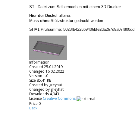
STL Datei zum Selbermachen mit einem 3D Drucker.
Hier der Deckel
alleine.
Muss
ohne
Stützstruktur gedruckt werden.
SHA1 Prüfsumme: 5028fb4225b9406bfe2da267d9a07f800dd
Information
Created
25.01.2019
Changed
16.02.2022
Version
1.0
Size
85.41 KB
Created by
greyhat
Changed by
greyhat
Downloads
4,943
License
Creative Commons
Price
0
Back