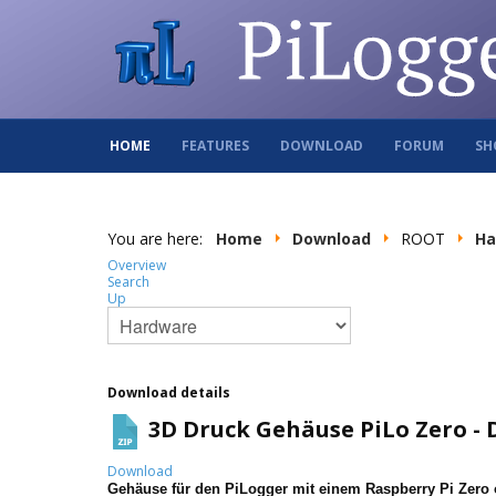
HOME
FEATURES
DOWNLOAD
FORUM
SH
You are here:
Home
Download
ROOT
Ha
Overview
Search
Up
Download details
3D Druck Gehäuse PiLo Zero - 
Download
Gehäuse für den PiLogger mit einem Raspberry Pi Zero