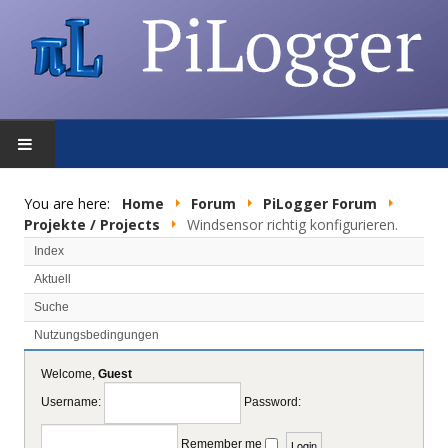
HOME
You are here:
Home
Forum
PiLogger Forum
Projekte / Projects
Windsensor richtig konfigurieren.
FEATURES
Index
Aktuell
DOWNLOAD
Suche
Nutzungsbedingungen
FORUM
Welcome,
Guest
SHOP
Username:
Password:
PRIVACY POLICY
Remember me