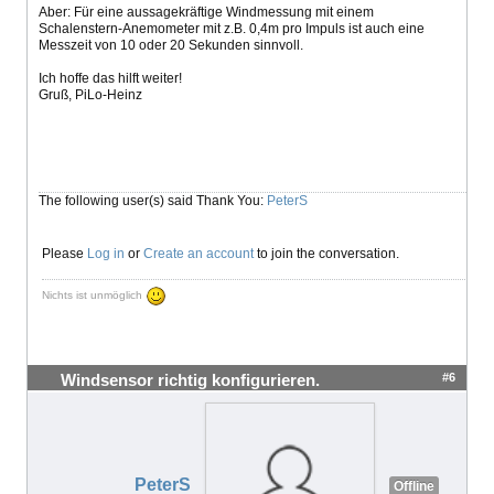
Aber: Für eine aussagekräftige Windmessung mit einem
Schalenstern-Anemometer mit z.B. 0,4m pro Impuls ist auch eine
Messzeit von 10 oder 20 Sekunden sinnvoll.
Ich hoffe das hilft weiter!
Gruß, PiLo-Heinz
The following user(s) said Thank You:
PeterS
Please
Log in
or
Create an account
to join the conversation.
Nichts ist unmöglich
#6
Windsensor richtig konfigurieren.
PeterS
Offline