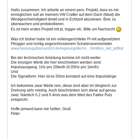
Hallo zusammen. Ich arbeite an einem pers. Projekt, dass es mir
ermöglichen soll an meinem VW Crafter auf dem Dach (Mast) die
Windgeschwindigkeit direkt und in Echtzeit abzulesen. Bzw. zu
überwachen und protokollieren.
Es ist mein erstes Projekt mit pi, logger etc. Bitte um Nachsicht
Was ich bisher habe ist ein volleingerichteter Pi mit aufgesetztem
Pilogger und richtig angeschlossenem Schalenanemometer.
www.heizungsdiscount24.de/regelungstechn....html#os_det_pdflist
Bei der technischen Anleitung komme ich nicht weiter.
Die einzigen Werte die hier beschrieben werden sind:
Impulsausgang: 1Hz pro 20km/h (0.05Hz pro 1km/h)
Und
Die Signalform: Hier ist es 50ms konstant auf eine Impulslänge
Ich bekomme zwar Werte rein, diese sind aber im Vergleich zur
Drehung sehr niedrig. Auch beschränken sich diese auf genau
zwei. Nämlich 0.2 und 0.4m/s was dem Wert des Faktor Puls
entspricht.
Hoffe jemand kann mir helfen. Gruß
Peter