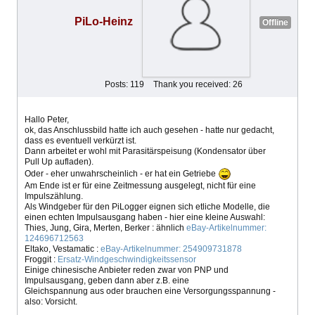
PiLo-Heinz
Offline
Posts: 119
Thank you received: 26
Hallo Peter,
ok, das Anschlussbild hatte ich auch gesehen - hatte nur gedacht,
dass es eventuell verkürzt ist.
Dann arbeitet er wohl mit Parasitärspeisung (Kondensator über
Pull Up aufladen).
Oder - eher unwahrscheinlich - er hat ein Getriebe
Am Ende ist er für eine Zeitmessung ausgelegt, nicht für eine
Impulszählung.
Als Windgeber für den PiLogger eignen sich etliche Modelle, die
einen echten Impulsausgang haben - hier eine kleine Auswahl:
Thies, Jung, Gira, Merten, Berker : ähnlich
eBay-Artikelnummer:
124696712563
Eltako, Vestamatic :
eBay-Artikelnummer: 254909731878
Froggit :
Ersatz-Windgeschwindigkeitssensor
Einige chinesische Anbieter reden zwar von PNP und
Impulsausgang, geben dann aber z.B. eine
Gleichspannung aus oder brauchen eine Versorgungsspannung -
also: Vorsicht.