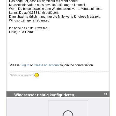
Das bedeutet, dass Du damit nur mit recht hohen
Messzeitintervallen auf sinnvolle Auflösungen kommst.
Wenn Du beispielsweise eine Windmesszeit von 1 Minute nimmst,
kannst Du auf 0.333 km/h auflösen.
Damit hast natürlich immer nur die Mittelwerte für diese Messzeit.
Windspitzen gehen so unter.
Ich hoffe das hilft Dir weiter !
Gruß, PiLo-Heinz
Please
Log in
or
Create an account
to join the conversation.
Nichts ist unmöglich
#3
Windsensor richtig konfigurieren.